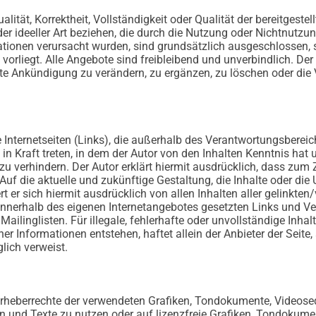
alität, Korrektheit, Vollständigkeit oder Qualität der bereitges
der ideeller Art beziehen, die durch die Nutzung oder Nichtnutz
ationen verursacht wurden, sind grundsätzlich ausgeschlossen, s
orliegt. Alle Angebote sind freibleibend und unverbindlich. Der A
 Ankündigung zu verändern, zu ergänzen, zu löschen oder die V
e Internetseiten (Links), die außerhalb des Verantwortungsbereic
 in Kraft treten, in dem der Autor von den Inhalten Kenntnis ha
 zu verhindern. Der Autor erklärt hiermit ausdrücklich, dass zum 
uf die aktuelle und zukünftige Gestaltung, die Inhalte oder die
ert er sich hiermit ausdrücklich von allen Inhalten aller gelinkte
le innerhalb des eigenen Internetangebotes gesetzten Links und 
ailinglisten. Für illegale, fehlerhafte oder unvollständige Inha
 Informationen entstehen, haftet allein der Anbieter der Seite, 
glich verweist.
ie Urheberrechte der verwendeten Grafiken, Tondokumente, Video
n und Texte zu nutzen oder auf lizenzfreie Grafiken, Tondokum