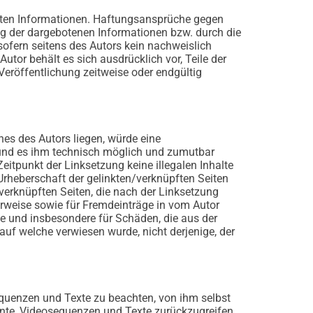
tellten Informationen. Haftungsansprüche gegen
ung der dargebotenen Informationen bzw. durch die
ofern seitens des Autors kein nachweislich
utor behält es sich ausdrücklich vor, Teile der
eröffentlichung zeitweise oder endgültig
hes des Autors liegen, würde eine
t und es ihm technisch möglich und zumutbar
Zeitpunkt der Linksetzung keine illegalen Inhalte
 Urheberschaft der gelinkten/verknüpften Seiten
n/verknüpften Seiten, die nach der Linksetzung
Verweise sowie für Fremdeinträge in vom Autor
lte und insbesondere für Schäden, die aus der
auf welche verwiesen wurde, nicht derjenige, der
sequenzen und Texte zu beachten, von ihm selbst
ente, Videosequenzen und Texte zurückzugreifen.