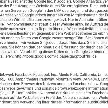
banalysedienst der Google Inc. ("Google"). Google Analytics ver
e der Benutzung der Website durch Sie ermöglichen. Die durch 
einen Server von Google in den USA übertragen und dort gespeiche
P-Adresse von Google jedoch innerhalb von Mitgliedstaaten der 
schen Wirtschaftsraum zuvor gekürzt. Nur in Ausnahmefällen wi
ie IP-Anonymisierung ist auf dieser Website aktiv. Im Auftrag de
bsite auszuwerten, um Reports über die Websiteaktivitäten zus
ene Dienstleistungen gegenüber dem Websitebetreiber zu erbri
t mit anderen Daten von Google zusammengeführt. Sie können di
 verhindern; wir weisen Sie jedoch darauf hin, dass Sie in dies
nen. Sie können darüber hinaus die Erfassung der durch das Co
le sowie die Verarbeitung dieser Daten durch Google verhindern
allieren:
http://tools.google.com/dlpage/gaoptout?hl=de
.
etzwerk Facebook, Facebook Inc., Menlo Park, California, United
c., 1600 Amphitheatre Parkway, Mountain View, CA 94043, United 
zwischen dem Browser des Nutzers und dem Facebook- bzw. Googl
des Website-Aufrufs und sonstige browserbezogene Information
le „+1-Button“ anklickt, während der Nutzer in seinem Facebook
esuch auf der Website dem Profil des Nutzers zuzuordnen. Weit
er derartigen Verwendung Ihrer Nutzer-Informationen ausdrücklic