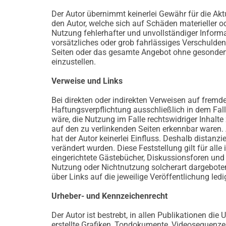
Der Autor übernimmt keinerlei Gewähr für die Aktu
den Autor, welche sich auf Schäden materieller o
Nutzung fehlerhafter und unvollständiger Inform
vorsätzliches oder grob fahrlässiges Verschulden v
Seiten oder das gesamte Angebot ohne gesonderte
einzustellen.
Verweise und Links
Bei direkten oder indirekten Verweisen auf fremd
Haftungsverpflichtung ausschließlich in dem Fall
wäre, die Nutzung im Falle rechtswidriger Inhalte
auf den zu verlinkenden Seiten erkennbar waren. A
hat der Autor keinerlei Einfluss. Deshalb distanzi
verändert wurden. Diese Feststellung gilt für al
eingerichtete Gästebücher, Diskussionsforen und M
Nutzung oder Nichtnutzung solcherart dargebotener
über Links auf die jeweilige Veröffentlichung ledi
Urheber- und Kennzeichenrecht
Der Autor ist bestrebt, in allen Publikationen d
erstellte Grafiken, Tondokumente, Videosequenze