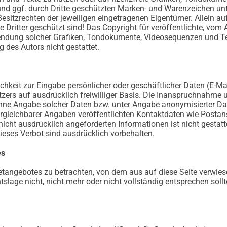
 und ggf. durch Dritte geschützten Marken- und Warenzeichen u
esitzrechten der jeweiligen eingetragenen Eigentümer. Allein a
ritter geschützt sind! Das Copyright für veröffentlichte, vom Au
rwendung solcher Grafiken, Tondokumente, Videosequenzen und Te
 des Autors nicht gestattet.
chkeit zur Eingabe persönlicher oder geschäftlicher Daten (E-Ma
utzers auf ausdrücklich freiwilliger Basis. Die Inanspruchnahme 
hne Angabe solcher Daten bzw. unter Angabe anonymisierter Da
leichbarer Angaben veröffentlichten Kontaktdaten wie Postan
icht ausdrücklich angeforderten Informationen ist nicht gestatte
eses Verbot sind ausdrücklich vorbehalten.
es
netangebotes zu betrachten, von dem aus auf diese Seite verwies
slage nicht, nicht mehr oder nicht vollständig entsprechen sollt